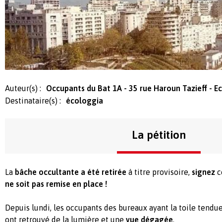
Auteur(s) :
Occupants du Bat 1A - 35 rue Haroun Tazieff - 
Destinataire(s) :
écologgia
La pétition
La
bâche occultante a été retirée
à titre provisoire,
signez
c
ne soit pas remise en place !
Depuis lundi, les occupants des bureaux ayant la toile tendu
ont retrouvé de la lumière et une
vue dégagée
.