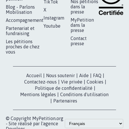
RÉUSSIR VOTRE
NOTRE
ESPACE PRESSE
MOBILISATION
COMMUNAUTÉ
Qui sommes-
nous?
Lancer votre
Facebook
pétition
Nos pétitions
TikTok
dans la
Blog - Parlons
X
presse
Mobilisation
Instagram
MyPetition
Accompagnement
dans la
Youtube
Partenariat et
presse
fundraising
Contact
Les pétitions
presse
proches de chez
vous
Accueil
|
Nous soutenir
|
Aide
|
FAQ
|