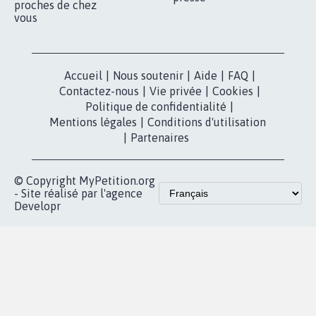
nous?
Lancer votre
Facebook
pétition
Nos pétitions
TikTok
dans la
Blog - Parlons
X
presse
Mobilisation
Instagram
MyPetition
Accompagnement
dans la
Youtube
Partenariat et
presse
fundraising
Contact
Les pétitions
presse
proches de chez
vous
Accueil
|
Nous soutenir
|
Aide
|
FAQ
|
Contactez-nous
|
Vie privée
|
Cookies
|
Politique de confidentialité
|
Mentions légales
|
Conditions d'utilisation
|
Partenaires
© Copyright MyPetition.org