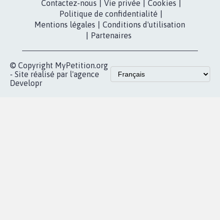
Partenariat et
presse
fundraising
Contact
Les pétitions
presse
proches de chez
vous
Accueil
|
Nous soutenir
|
Aide
|
FAQ
|
Contactez-nous
|
Vie privée
|
Cookies
|
Politique de confidentialité
|
Mentions légales
|
Conditions d'utilisation
|
Partenaires
© Copyright MyPetition.org
- Site réalisé par l'agence
Developr