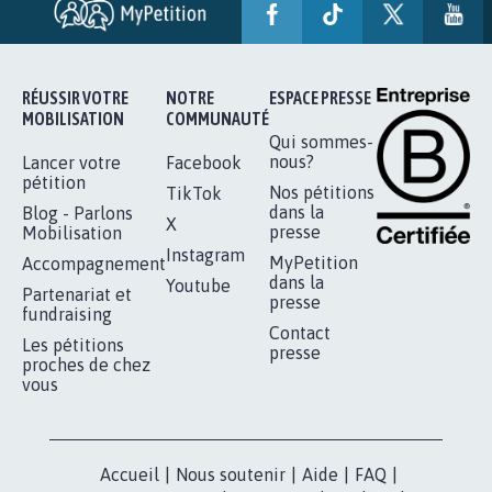
MINEURS IMPRESCRIPTIBLES
92.308
signatures
Je signe
RÉUSSIR VOTRE
NOTRE
ESPACE PRESSE
MOBILISATION
COMMUNAUTÉ
Qui sommes-
nous?
Lancer votre
Facebook
pétition
Nos pétitions
TikTok
dans la
Blog - Parlons
X
presse
Mobilisation
Instagram
MyPetition
Accompagnement
dans la
Youtube