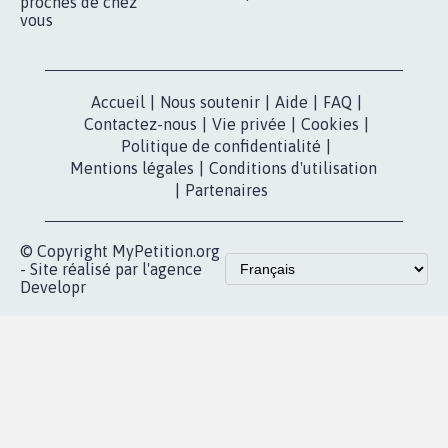
nous?
Lancer votre
Facebook
pétition
Nos pétitions
TikTok
dans la
Blog - Parlons
X
presse
Mobilisation
Instagram
MyPetition
Accompagnement
dans la
Youtube
Partenariat et
presse
fundraising
Contact
Les pétitions
presse
proches de chez
vous
Accueil
|
Nous soutenir
|
Aide
|
FAQ
|
Contactez-nous
|
Vie privée
|
Cookies
|
Politique de confidentialité
|
Mentions légales
|
Conditions d'utilisation
|
Partenaires
© Copyright MyPetition.org