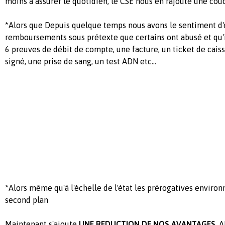
moins à assurer le quotidien, le CSE nous en rajoute une couc
*Alors que Depuis quelque temps nous avons le sentiment d'ê
remboursements sous prétexte que certains ont abusé et qu'i
6 preuves de débit de compte, une facture, un ticket de caiss
signé, une prise de sang, un test ADN etc...
*Alors même qu'à l'échelle de l'état les prérogatives enviro
second plan
Maintenant s'ajoute
UNE REDUCTION DE NOS AVANTAGES
, 