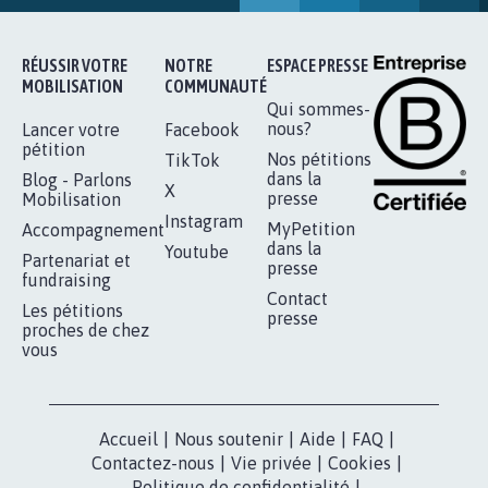
RÉUSSIR VOTRE
NOTRE
ESPACE PRESSE
MOBILISATION
COMMUNAUTÉ
Qui sommes-
nous?
Lancer votre
Facebook
pétition
Nos pétitions
TikTok
dans la
Blog - Parlons
X
presse
Mobilisation
Instagram
MyPetition
Accompagnement
dans la
Youtube
Partenariat et
presse
fundraising
Contact
Les pétitions
presse
proches de chez
vous
Accueil
|
Nous soutenir
|
Aide
|
FAQ
|
Contactez-nous
|
Vie privée
|
Cookies
|
Politique de confidentialité
|