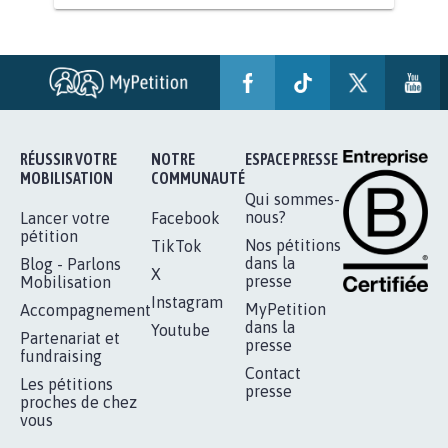
AGRESSION DE MON FILS THÉO :
SOYONS TOUS MOBILISÉS...
16.831
signatures
Je signe
RÉUSSIR VOTRE
NOTRE
ESPACE PRESSE
MOBILISATION
COMMUNAUTÉ
Qui sommes-
nous?
Lancer votre
Facebook
pétition
Nos pétitions
TikTok