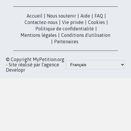
dans la
Blog - Parlons
X
presse
Mobilisation
Instagram
MyPetition
Accompagnement
dans la
Youtube
Partenariat et
presse
fundraising
Contact
Les pétitions
presse
proches de chez
vous
Accueil
|
Nous soutenir
|
Aide
|
FAQ
|
Contactez-nous
|
Vie privée
|
Cookies
|
Politique de confidentialité
|
Mentions légales
|
Conditions d'utilisation
|
Partenaires
© Copyright MyPetition.org
- Site réalisé par l'agence
Developr