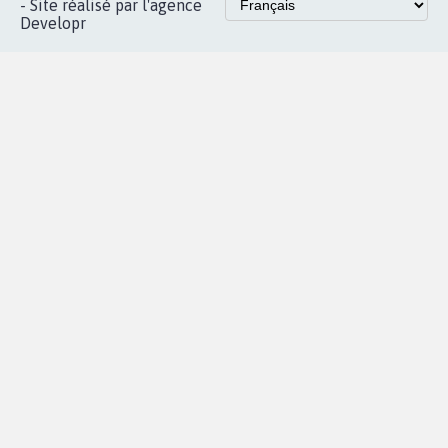
Accueil
|
Nous soutenir
|
Aide
|
FAQ
|
Contactez-nous
|
Vie privée
|
Cookies
|
Politique de confidentialité
|
Mentions légales
|
Conditions d'utilisation
|
Partenaires
© Copyright MyPetition.org
- Site réalisé par l'agence
Developr