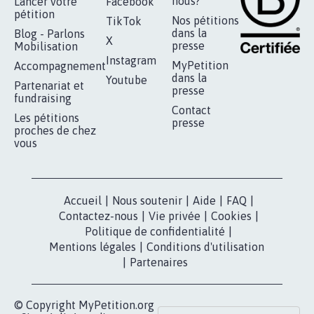
RÉUSSIR VOTRE
NOTRE
ESPACE PRESSE
MOBILISATION
COMMUNAUTÉ
Qui sommes-
nous?
Lancer votre
Facebook
pétition
Nos pétitions
TikTok
dans la
Blog - Parlons
X
presse
Mobilisation
Instagram
MyPetition
Accompagnement
dans la
Youtube
Partenariat et
presse
fundraising
Contact
Les pétitions
presse
proches de chez
vous