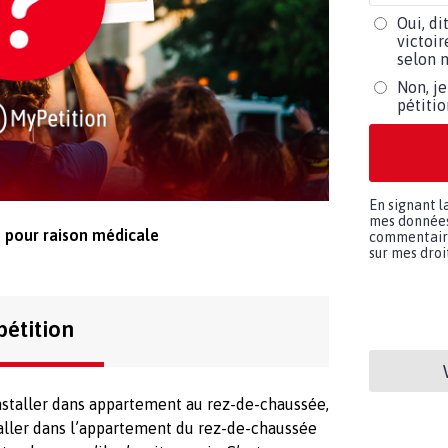
Oui, di
victoir
selon m
Non, je
pétiti
En signant l
mes données 
pour raison médicale
commentaires
sur mes droit
pétition
installer dans appartement au rez-de-chaussée,
taller dans l’appartement du rez-de-chaussée