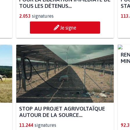
TOUS LES DÉTENUS...
STA
2.053
signatures
113
Je signe
STOP AU PROJET AGRIVOLTAÏQUE
REN
AUTOUR DE LA SOURCE...
MIN
11.244
signatures
92.