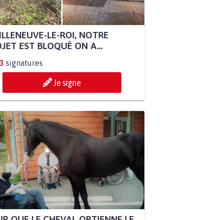
ILLENEUVE-LE-ROI, NOTRE
JET EST BLOQUÉ ON A...
3
signatures
Je signe
R QUE LE CHEVAL OBTIENNE LE