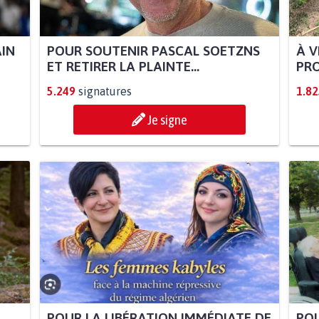
AIN
POUR SOUTENIR PASCAL SOETZNS
À V
ET RETIRER LA PLAINTE...
PRO
5.249
signatures
1.82
Je signe
POUR LA LIBÉRATION IMMÉDIATE DE
POU