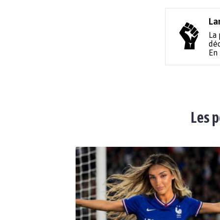
La
La 
déc
En
Les p