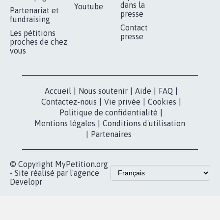
RÉUSSIR VOTRE
NOTRE
ESPACE PRESSE
MOBILISATION
COMMUNAUTÉ
Qui sommes-
nous?
Lancer votre
Facebook
pétition
Nos pétitions
TikTok
dans la
Blog - Parlons
X
presse
Mobilisation
Instagram
MyPetition
Accompagnement
dans la
Youtube
Partenariat et
presse
fundraising
Contact
Les pétitions
presse
proches de chez
vous
Accueil
|
Nous soutenir
|
Aide
|
FAQ
|
Contactez-nous
|
Vie privée
|
Cookies
|
Politique de confidentialité
|
Mentions légales
|
Conditions d'utilisation