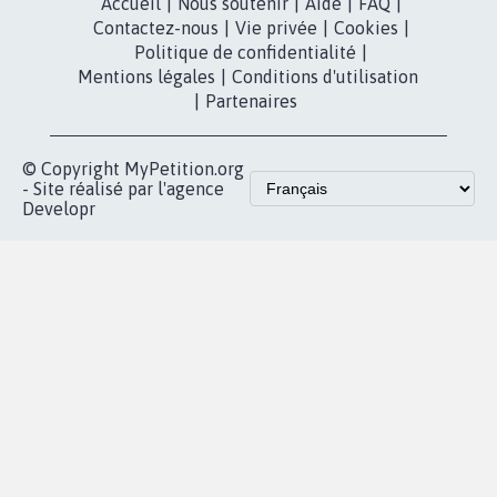
dans la
Youtube
Partenariat et
presse
fundraising
Contact
Les pétitions
presse
proches de chez
vous
Accueil
|
Nous soutenir
|
Aide
|
FAQ
|
Contactez-nous
|
Vie privée
|
Cookies
|
Politique de confidentialité
|
Mentions légales
|
Conditions d'utilisation
|
Partenaires
© Copyright MyPetition.org
- Site réalisé par l'agence
Developr