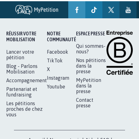
AGRESSION DE MON FILS THÉO :
SOYONS TOUS MOBILISÉS...
16.843
signatures
Je signe
RÉUSSIR VOTRE
NOTRE
ESPACE PRESSE
MOBILISATION
COMMUNAUTÉ
Qui sommes-
nous?
Lancer votre
Facebook
pétition
Nos pétitions
TikTok
dans la
Blog - Parlons
X
presse
Mobilisation
Instagram
MyPetition
Accompagnement