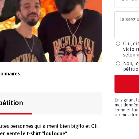
Oui, di
victoir
selon m
Non, je
pétiti
ionnaires.
En signant l
pétition
mes données 
commentaires
sur mes droit
outes personnes qui aiment bien bigflo et Oli.
en vente le t-shirt "loufoque".