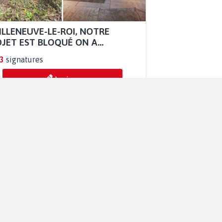
ILLENEUVE-LE-ROI, NOTRE
JET EST BLOQUÉ ON A...
3
signatures
Je signe
R QUE LE CHEVAL OBTIENNE LE