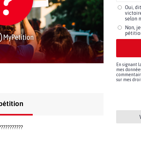
Oui, di
victoir
selon m
Non, je
pétiti
En signant l
mes données 
commentaires
sur mes droit
pétition
???????????