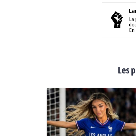
La
La 
déc
En
Les p