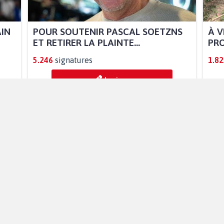
AIN
POUR SOUTENIR PASCAL SOETZNS
À V
ET RETIRER LA PLAINTE...
PRO
5.246
signatures
1.82
Je signe
POUR LA LIBÉRATION IMMÉDIATE DE
POU