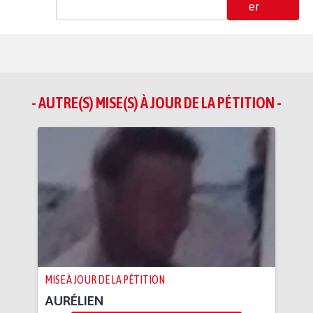
er
- AUTRE(S) MISE(S) À JOUR DE LA PÉTITION -
MISE À JOUR DE LA PÉTITION
AURÉLIEN