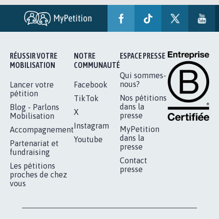
RÉUSSIR VOTRE
NOTRE
ESPACE PRESSE
MOBILISATION
COMMUNAUTÉ
Qui sommes-
nous?
Lancer votre
Facebook
pétition
Nos pétitions
TikTok
dans la
Blog - Parlons
X
presse
Mobilisation
Instagram
MyPetition
Accompagnement
dans la
Youtube
Partenariat et
presse
fundraising
Contact
Les pétitions
presse
proches de chez
vous