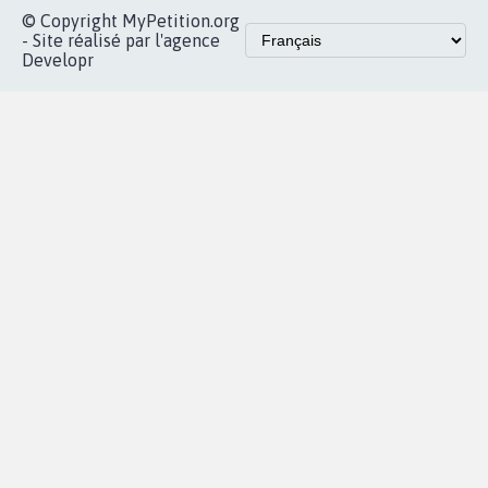
Accueil
|
Nous soutenir
|
Aide
|
FAQ
|
Contactez-nous
|
Vie privée
|
Cookies
|
Politique de confidentialité
|
Mentions légales
|
Conditions d'utilisation
|
Partenaires
© Copyright MyPetition.org
- Site réalisé par l'agence
Developr