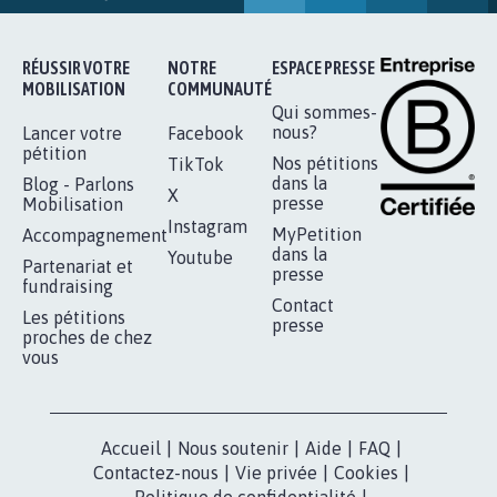
16.831
signatures
Je signe
RÉUSSIR VOTRE
NOTRE
ESPACE PRESSE
MOBILISATION
COMMUNAUTÉ
Qui sommes-
nous?
Lancer votre
Facebook
pétition
Nos pétitions
TikTok
dans la
Blog - Parlons
X
presse
Mobilisation
Instagram
MyPetition
Accompagnement
dans la
Youtube
Partenariat et
presse
fundraising