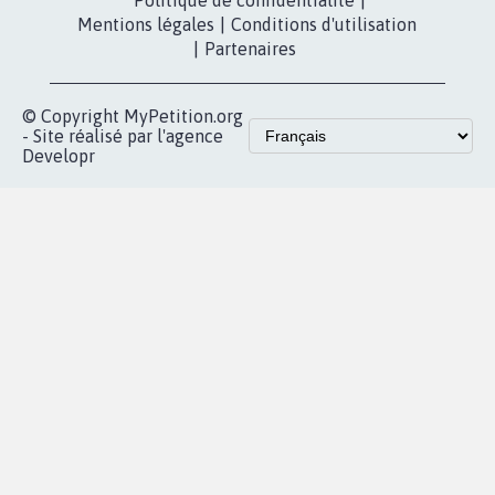
Contact
Les pétitions
presse
proches de chez
vous
Accueil
|
Nous soutenir
|
Aide
|
FAQ
|
Contactez-nous
|
Vie privée
|
Cookies
|
Politique de confidentialité
|
Mentions légales
|
Conditions d'utilisation
|
Partenaires
© Copyright MyPetition.org
- Site réalisé par l'agence
Developr