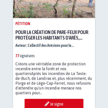
PÉTITION
POUR LA CRÉATION DE PARE-FEUX POUR
PROTÉGER LES HABITANTS D'ARÈS,
BASSIN D'ARCACHON
Auteur :
Collectif des Arésiens pour le...
77
signatures
Créons une véritable zone de protection
incendie entre la forêt et nos
quartiersAprès les incendies de La Teste-
de-Buch, de Landiras et, plus récemment, du
Porge et de Lège-Cap-Ferret, nous refusons
d'attendre qu'un incendie menace nos
quartiers pour...
Je signe