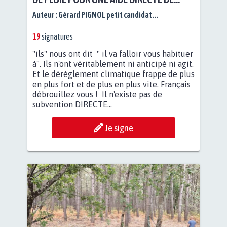
L'ETAT
Auteur :
Gérard PIGNOL petit candidat...
19
signatures
"ils" nous ont dit " il va falloir vous habituer
à". Ils n'ont véritablement ni anticipé ni agit.
Et le dérèglement climatique frappe de plus
en plus fort et de plus en plus vite. Français
débrouillez vous ! Il n'existe pas de
subvention DIRECTE...
Je signe