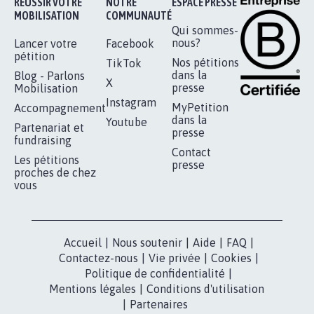
RÉUSSIR VOTRE
NOTRE
ESPACE PRESSE
MOBILISATION
COMMUNAUTÉ
Qui sommes-
nous?
Lancer votre
Facebook
pétition
Nos pétitions
TikTok
dans la
Blog - Parlons
X
presse
Mobilisation
Instagram
MyPetition
Accompagnement
dans la
Youtube
Partenariat et
presse
fundraising
Contact
Les pétitions
presse
proches de chez
vous
Accueil
|
Nous soutenir
|
Aide
|
FAQ
|
Contactez-nous
|
Vie privée
|
Cookies
|
Politique de confidentialité
|
Mentions légales
|
Conditions d'utilisation
|
Partenaires