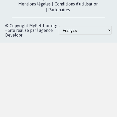
Qui sommes-
nous?
Lancer votre
Facebook
pétition
Nos pétitions
TikTok
dans la
Blog - Parlons
X
presse
Mobilisation
Instagram
MyPetition
Accompagnement
dans la
Youtube
Partenariat et
presse
fundraising
Contact
Les pétitions
presse
proches de chez
vous
Accueil
|
Nous soutenir
|
Aide
|
FAQ
|
Contactez-nous
|
Vie privée
|
Cookies
|
Politique de confidentialité
|
Mentions légales
|
Conditions d'utilisation
|
Partenaires