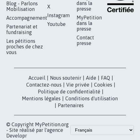
RÉUSSIR VOTRE
NOTRE
ESPACE PRESSE
MOBILISATION
COMMUNAUTÉ
Qui sommes-
nous?
Lancer votre
Facebook
pétition
Nos pétitions
TikTok
dans la
Blog - Parlons
X
presse
Mobilisation
Instagram
MyPetition
Accompagnement
dans la
Youtube
Partenariat et
presse
fundraising
Contact
Les pétitions
presse
proches de chez
vous
Accueil
|
Nous soutenir
|
Aide
|
FAQ
|