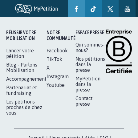
RÉUSSIR VOTRE
NOTRE
ESPACE PRESSE
MOBILISATION
COMMUNAUTÉ
Qui sommes-
nous?
Lancer votre
Facebook
pétition
Nos pétitions
TikTok
dans la
Blog - Parlons
X
presse
Mobilisation
Instagram
MyPetition
Accompagnement
dans la
Youtube
Partenariat et
presse
fundraising
Contact
Les pétitions
presse
proches de chez
vous