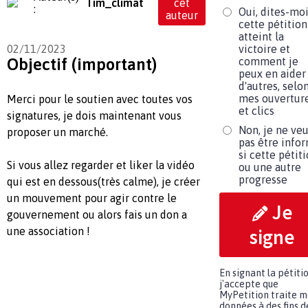
Tim_climat
cet
:
Oui, dites-moi
auteur
cette pétition
atteint la
02/11/2023
victoire et
Objectif (important)
comment je
peux en aider
d'autres, selo
mes ouvertur
Merci pour le soutien avec toutes vos
et clics
signatures, je dois maintenant vous
Non, je ne ve
proposer un marché.
pas être info
si cette pétit
Si vous allez regarder et liker la vidéo
ou une autre
progresse
qui est en dessous(très calme), je créer
un mouvement pour agir contre le
Je
gouvernement ou alors fais un don a
une association !
signe
En signant la pétitio
j'accepte que
MyPetition traite m
données à des fins d