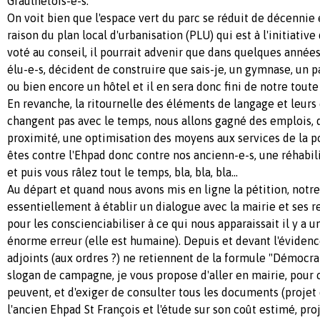
Graulhetois-e-s.
On voit bien que l'espace vert du parc se réduit de décennie
raison du plan local d'urbanisation (PLU) qui est à l'initiative
voté au conseil, il pourrait advenir que dans quelques années
élu-e-s, décident de construire que sais-je, un gymnase, un 
ou bien encore un hôtel et il en sera donc fini de notre tout
En revanche, la ritournelle des éléments de langage et leurs 
changent pas avec le temps, nous allons gagné des emplois, 
proximité, une optimisation des moyens aux services de la p
êtes contre l'Ehpad donc contre nos ancienn-e-s, une réhabil
et puis vous râlez tout le temps, bla, bla, bla...
Au départ et quand nous avons mis en ligne la pétition, not
essentiellement à établir un dialogue avec la mairie et ses r
pour les conscienciabiliser à ce qui nous apparaissait il y a
énorme erreur (elle est humaine). Depuis et devant l'évidenc
adjoints (aux ordres ?) ne retiennent de la formule "Démocrat
slogan de campagne, je vous propose d'aller en mairie, pour c
peuvent, et d'exiger de consulter tous les documents (projet 
l'ancien Ehpad St François et l'étude sur son coût estimé, pro