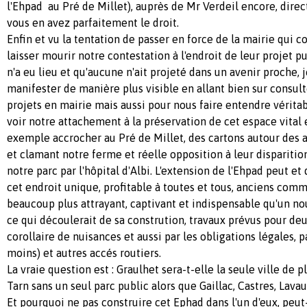
l'Ehpad au Pré de Millet), auprès de Mr Verdeil encore, direc
vous en avez parfaitement le droit.
Enfin et vu la tentation de passer en force de la mairie qui 
laisser mourir notre contestation à l'endroit de leur projet 
n'a eu lieu et qu'aucune n'ait projeté dans un avenir proche, 
manifester de manière plus visible en allant bien sur consult
projets en mairie mais aussi pour nous faire entendre vérit
voir notre attachement à la préservation de cet espace vital e
exemple accrocher au Pré de Millet, des cartons autour des ar
et clamant notre ferme et réelle opposition à leur disparitio
notre parc par l'hôpital d'Albi. L'extension de l'Ehpad peut et
cet endroit unique, profitable à toutes et tous, anciens comm
beaucoup plus attrayant, captivant et indispensable qu'un n
ce qui découlerait de sa constrution, travaux prévus pour de
corollaire de nuisances et aussi par les obligations légales, 
moins) et autres accés routiers.
La vraie question est : Graulhet sera-t-elle la seule ville de
Tarn sans un seul parc public alors que Gaillac, Castres, Lava
Et pourquoi ne pas construire cet Ephad dans l'un d'eux, peu