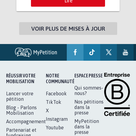
Lire
VOIR PLUS DE MISES À JOUR
RÉUSSIR VOTRE
NOTRE
ESPACE PRESSE
MOBILISATION
COMMUNAUTÉ
Qui sommes-
nous?
Lancer votre
Facebook
pétition
Nos pétitions
TikTok
dans la
Blog - Parlons
X
presse
Mobilisation
Instagram
MyPetition
Accompagnement
dans la
Youtube
Partenariat et
presse
fundraising