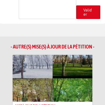
Valid
er
- AUTRE(S) MISE(S) À JOUR DE LA PÉTITION -