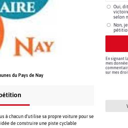
Oui, di
victoir
selon m
Non, je
pétiti
En signant l
mes données 
commentaires
sur mes droit
nes du Pays de Nay
pétition
 à chacun d'utilise sa propre voiture pour se
e idée de construire une piste cyclable