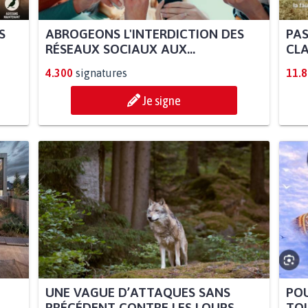
S
ABROGEONS L'INTERDICTION DES
PAS
RÉSEAUX SOCIAUX AUX...
CLA
4.300
signatures
11.
Je signe
UNE VAGUE D’ATTAQUES SANS
POU
PRÉCÉDENT CONTRE LES LOUPS
TOU