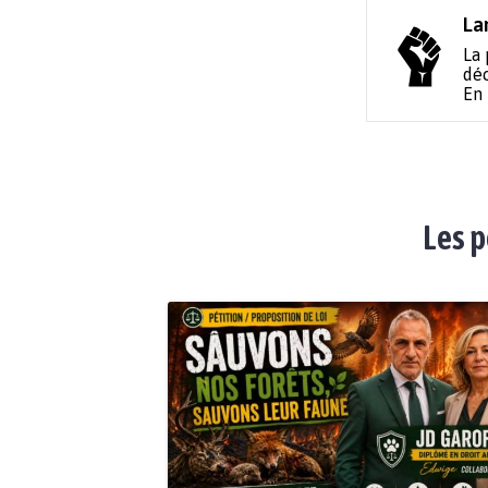
La
La 
déc
En
Les p