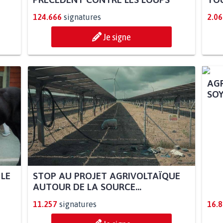
124.666
signatures
2.06
Je signe
 LE
STOP AU PROJET AGRIVOLTAÏQUE
AGR
AUTOUR DE LA SOURCE...
SOY
11.257
signatures
16.