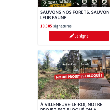
SAUVONS NOS FORÊTS, SAUVON
LEUR FAUNE
10.385
signatures
Je signe
À VILLENEUVE-LE-ROI, NOTRE
PROJET EST BLOQUÉ ON A...