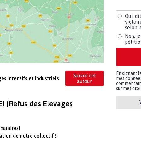
Oui, di
victoir
selon m
Non, je
pétiti
En signant l
Suivre cet
es intensifs et industriels
mes données 
auteur
commentaires
sur mes droit
EI (Refus des Elevages
gnataires!
tion de notre collectif !