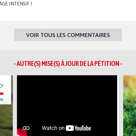
GE INTENSIF !
VOIR TOUS LES COMMENTAIRES
- AUTRE(S) MISE(S) À JOUR DE LA PÉTITION -