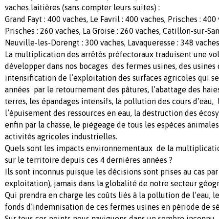
vaches laitières (sans compter leurs suites) :
Grand Fayt : 400 vaches, Le Favril : 400 vaches, Prisches : 40
Prisches : 260 vaches, La Groise : 260 vaches, Catillon-sur-Sa
Neuville-les-Dorengt : 300 vaches, Lavaqueresse : 3
La multiplication des arrêtés préfectoraux traduisent une vo
développer dans nos bocages des fermes usines, des usines 
intensification de l’exploitation des surfaces agricoles qui se
années par le retournement des pâtures, l’abattage des haies
terres, les épandages intensifs, la pollution des cours d’eau, l
l’épuisement des ressources en eau, la destruction des écos
enfin par la chasse, le piégeage de tous les espèces animales
activités agricoles industrielles.
Quels sont les impacts environnementaux de la multiplication
sur le territoire depuis ces 4 dernières années ?
Ils sont inconnus puisque les décisions sont prises au cas par
exploitation), jamais dans la globalité de notre secteur géog
Qui prendra en charge les coûts liés à la pollution de l’eau, l
fonds d’indemnisation de ces fermes usines en période de s
Sur tous ces points nous naviguons dans un sombre inconnu.