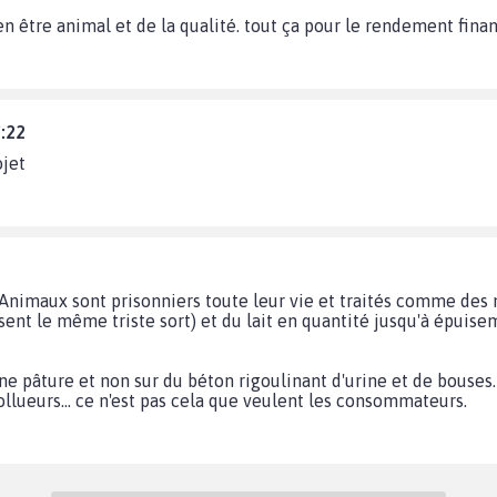
n être animal et de la qualité. tout ça pour le rendement finan
7:22
ojet
Animaux sont prisonniers toute leur vie et traités comme des 
ent le même triste sort) et du lait en quantité jusqu'à épuise
e pâture et non sur du béton rigoulinant d'urine et de bouses. C
 pollueurs... ce n'est pas cela que veulent les consommateurs.