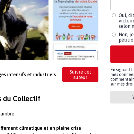
Oui, di
victoir
selon m
Non, je
pétiti
En signant l
Suivre cet
es intensifs et industriels
mes données 
auteur
commentaires
sur mes droit
 du Collectif
Sambre :
auffement climatique et en pleine crise