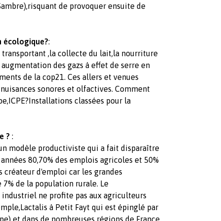
(Sambre),risquant de provoquer ensuite de
n écologique?
:
transportant ,la collecte du lait,la nourriture
e augmentation des gazs à effet de serre en
ents de la cop21. Ces allers et venues
 nuisances sonores et olfactives. Comment
pe,ICPE?Installations classées pour la
ue
?
:
un modèle productiviste qui a fait disparaître
s années 80,70% des emplois agricoles et 50%
as créateur d'emploi car les grandes
 7% de la population rurale. Le
ndustriel ne profite pas aux agriculteurs
mple,Lactalis à Petit Fayt qui est épinglé par
lpe) et dans de nombreuses régions de France.