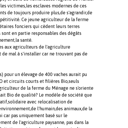
t les victimes,les esclaves modernes de ces
ints de toujours produire plus,de s'agrandir,de
mpétitivité. Ce jeune agriculteur de la ferme
taires fonciers qui cèdent leurs terres
s sont en partie responsables des dégâts
nement,la santé.
s aux agriculteurs de l'agriculture
 de mal à s'installer car ne trouvant pas de
s) pour un élevage de 400 vaches aurait pu
et circuits courts et filières Bio,seuls
griculteur de la ferme du Ménage ne s'oriente
lait Bio de qualité? Le modèle de société que
tif,solidaire avec relocalisation de
environnement,de l'humain,des animaux,de la
i car pas uniquement basé sur le
ement de l'agriculture paysanne, pas dans la