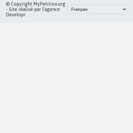
Accueil
|
Nous soutenir
|
Aide
|
FAQ
|
Contactez-nous
|
Vie privée
|
Cookies
|
Politique de confidentialité
|
Mentions légales
|
Conditions d'utilisation
|
Partenaires
© Copyright MyPetition.org
- Site réalisé par l'agence
Developr