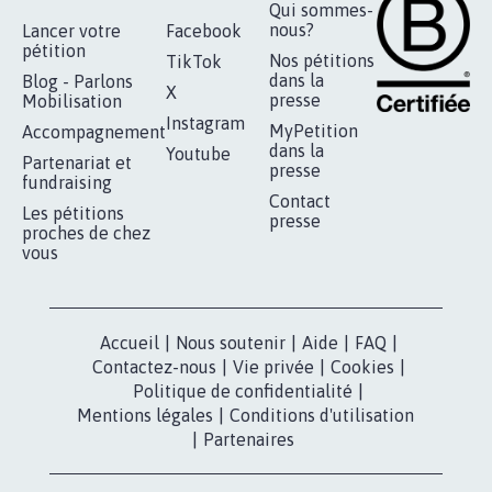
RÉUSSIR VOTRE
NOTRE
ESPACE PRESSE
MOBILISATION
COMMUNAUTÉ
Qui sommes-
nous?
Lancer votre
Facebook
pétition
Nos pétitions
TikTok
dans la
Blog - Parlons
X
presse
Mobilisation
Instagram
MyPetition
Accompagnement
dans la
Youtube
Partenariat et
presse
fundraising
Contact
Les pétitions
presse
proches de chez
vous