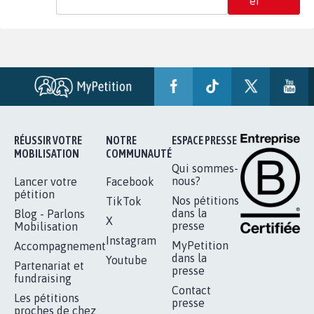
er
RÉUSSIR VOTRE
NOTRE
ESPACE PRESSE
MOBILISATION
COMMUNAUTÉ
Qui sommes-
nous?
Lancer votre
Facebook
pétition
Nos pétitions
TikTok
dans la
Blog - Parlons
X
presse
Mobilisation
Instagram
MyPetition
Accompagnement
dans la
Youtube
Partenariat et
presse
fundraising
Contact
Les pétitions
presse
proches de chez