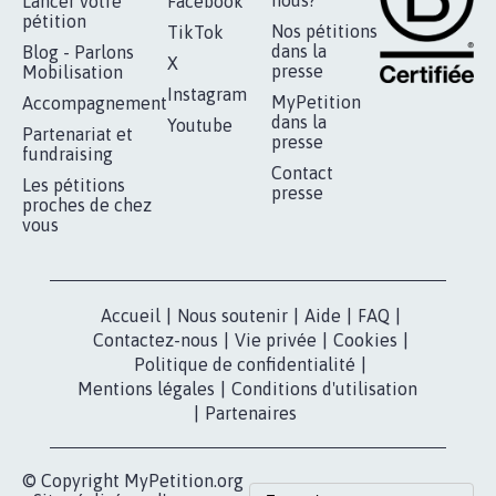
RENDRE LES CRIMES SEXUELS SUR
MINEURS IMPRESCRIPTIBLES
92.332
signatures
Je signe
RÉUSSIR VOTRE
NOTRE
ESPACE PRESSE
MOBILISATION
COMMUNAUTÉ
Qui sommes-
nous?
Lancer votre
Facebook
pétition
Nos pétitions
TikTok
dans la
Blog - Parlons
X
presse
Mobilisation