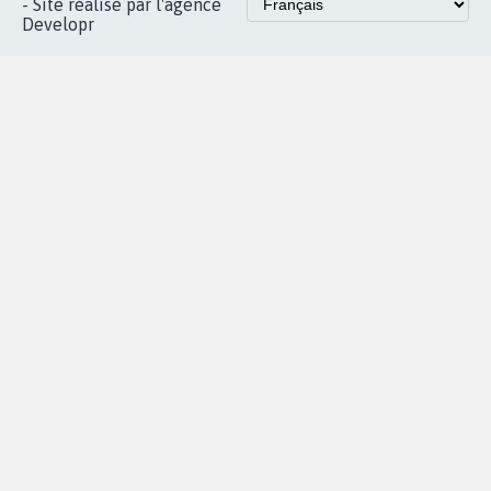
Instagram
MyPetition
Accompagnement
dans la
Youtube
Partenariat et
presse
fundraising
Contact
Les pétitions
presse
proches de chez
vous
Accueil
|
Nous soutenir
|
Aide
|
FAQ
|
Contactez-nous
|
Vie privée
|
Cookies
|
Politique de confidentialité
|
Mentions légales
|
Conditions d'utilisation
|
Partenaires
© Copyright MyPetition.org
- Site réalisé par l'agence
Developr