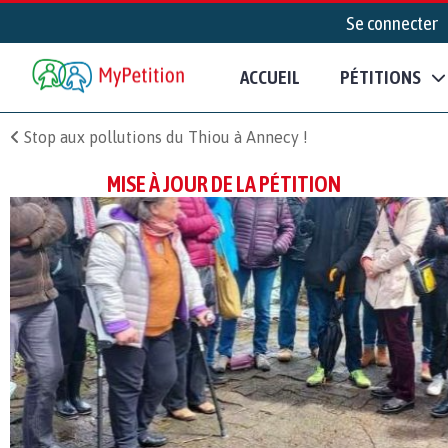
Se connecter
ACCUEIL
PÉTITIONS
Stop aux pollutions du Thiou à Annecy !
MISE À JOUR DE LA PÉTITION