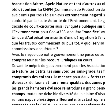
Association Arbres, Apele Nature et tant d'autres
au n
été
déboutées
. La
CNPN
(Commission de Protection de
avait émis par trois fois un avis
extrêmement négatif
s
conforté par la
h
aute Autorité de l'Environnement. Le
décidé de
court-circuiter
aussi l
'Enquête publique sur l
l'Environnement
pour Gco-A355, enquête "
modifiée
" a
Unique d'Autorisation
assortie d'une
dérogation à
l
'en
que les travaux commencent au plus tôt. A quoi servira 
commissaires-enquêteurs ?
Avec le risque que notre gouvernement ne passe outre 
compresseur
sur les
recours juridiques en cours
.
Devant le
mépris
du gouvernement pour les Associatio
la Nature
,
les
petits, les sans voix, les sans-grade, les f
compromis des enfants
...la
menace
pour deux
forêts r
d'oiseaux,
de
faune et flore remarquables,
des
zones 
les
grands hamsters d'Alsace
réintroduits à grand pein
champs
, toute une
riche biodiversité
de la plaine d'Als
sur une
nappe phréatique affleurante,
la
catastrophe 
annoncée par la CNPN…
nous voulons porter
plainte d