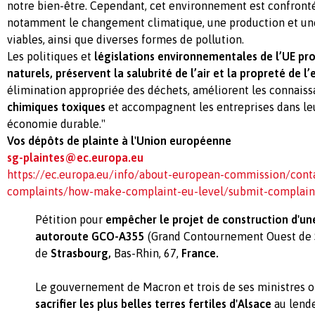
notre bien-être. Cependant, cet environnement est confronté
notamment le changement climatique, une production et u
viables, ainsi que diverses formes de pollution.
Les politiques et
législations environnementales de l’UE pro
naturels, préservent la salubrité de l’air et la propreté de l’
élimination appropriée des déchets, améliorent les connaiss
chimiques toxiques
et accompagnent les entreprises dans leu
économie durable."
Vos dépôts de plainte à l'Union européenne
sg-plaintes@ec.europa.eu
https://ec.europa.eu/info/about-european-commission/cont
complaints/how-make-complaint-eu-level/submit-complain
Pétition pour
empêcher le projet de construction d'un
autoroute GCO-A355
(Grand Contournement Ouest de S
de
Strasbourg,
Bas-Rhin, 67,
France.
Le gouvernement de Macron et trois de ses ministres 
sacrifier les plus belles terres fertiles d'Alsace
au lend