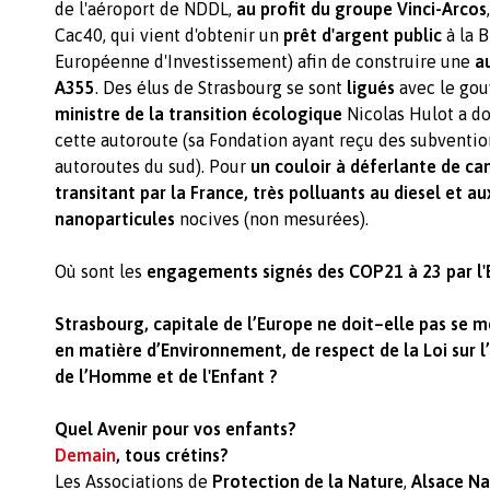
de l'aéroport de NDDL,
au profit du groupe Vinci-Arcos
Cac40, qui vient d'obtenir un
prêt d'argent public
à la 
Européenne d'Investissement) afin de construire une
a
A355
. Des élus de Strasbourg se sont
ligués
avec le go
ministre de la transition écologique
Nicolas Hulot a d
cette autoroute (sa Fondation ayant reçu des subventio
autoroutes du sud). Pour
un couloir à déferlante de c
transitant par la France, très polluants au diesel et au
nanoparticules
nocives (non mesurées).
Où sont les
engagements signés des COP21 à 23 par l'E
Strasbourg, capitale de l’Europe ne doit–elle pas se 
en matière d’Environnement, de respect de la Loi sur l’
de l’Homme et de l'Enfant ?
Quel Avenir pour vos enfants?
Demain
, tous crétins?
Les Associations de
Protection de la Nature
,
Alsace Na