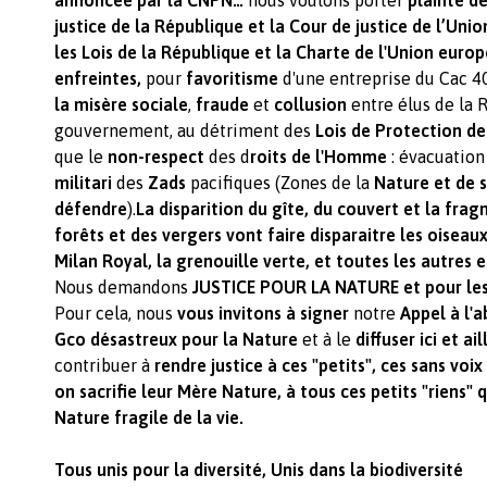
justice de la République et la Cour de justice de l’Un
les Lois de la République et la Charte de l'Union euro
enfreintes,
pour
favoritisme
d'une entreprise du Cac 4
la misère sociale
,
fraude
et
collusion
entre élus de la 
gouvernement, au détriment des
Lois de Protection de
que le
non-respect
des d
roits de l'Homme
: évacuatio
militari
des
Zads
pacifiques (Zones de la
Nature et de s
défendre
).
La disparition du gîte, du couvert et la fra
forêts et des vergers vont faire disparaitre les oiseau
Milan Royal, la grenouille verte, et toutes les autres 
Nous demandons
JUSTICE POUR LA NATURE et pour le
Pour cela, nous
vous invitons à signer
notre
Appel à l'
Gco désastreux pour la Nature
et à le
diffuser ici et ai
contribuer à
rendre justice à ces "petits", ces sans voi
on sacrifie leur Mère Nature, à tous ces petits "riens"
Nature fragile de la vie.
Tous unis pour la diversité, Unis dans la biodiversité