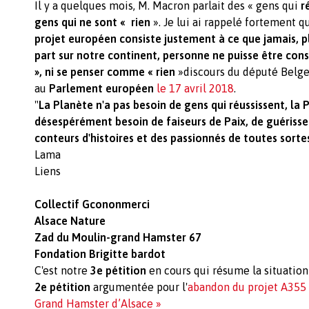
Il y a quelques mois, M. Macron parlait des « gens qui
r
gens qui ne sont «
rien
». Je lui ai rappelé fortement 
projet européen consiste justement à ce que jamais, pl
part sur notre continent, personne ne puisse être con
», ni se penser comme « rien
»discours du député Belge
au
Parlement européen
le 17 avril 2018
.
"
La Planète n'a pas besoin de gens qui réussissent, la 
désespérément besoin de faiseurs de Paix, de guérisseu
conteurs d'histoires et des passionnés de toutes sorte
Lama
Liens
Collectif
Gcononmerci
Alsace Nature
Zad du Moulin-grand Hamster 67
Fondation Brigitte bardot
C'est notre
3e pétition
en cours qui résume la situation
2e pétition
argumentée pour l'
abandon du projet A355 
Grand Hamster d’Alsace »