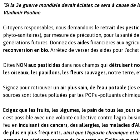
"Si la 3e guerre mondiale devait éclater, ce sera à cause de la
Vladimir Poutine
Citoyens responsables, nous demandons le
retrait des pestic
phyto-sanitaires), par mesure de précaution, pour la santé de
générations futures. Donnez des
aides
financières aux agric
reconversion en bio
. Arrêtez de verser des aides pour l'acha
Dites
NON aux pesticides
dans nos champs qui
détruisent not
les oiseaux, les papillons, les fleurs sauvages, notre terre, 
Signez pour retrouver un
air plus sain, de l'eau potable
(les e
sources sont toutes polluées par les POPs -polluants chimiqu
Exigez que les fruits, les légumes, le pain de tous les jours 
c'est possible avec une volonté collective contre l'agro-busin
feu en
induisant des cancers, des allergies, les maladies d'
de plus en plus fréquents,
ainsi que l'hypoxie chronique et 
comme les vétérans revenus de la
guerre du Golfe et ayant 