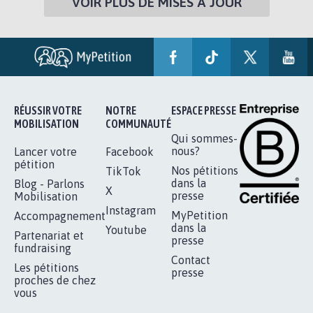
VOIR PLUS DE MISES À JOUR
RÉUSSIR VOTRE
NOTRE
ESPACE PRESSE
MOBILISATION
COMMUNAUTÉ
Qui sommes-
nous?
Lancer votre
Facebook
pétition
Nos pétitions
TikTok
dans la
Blog - Parlons
X
presse
Mobilisation
Instagram
MyPetition
Accompagnement
dans la
Youtube
Partenariat et
presse
fundraising
Contact
Les pétitions
presse
proches de chez
vous