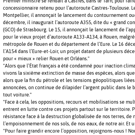
Premier ministre se rendait à Castres, dans le Tarn, pour fair
concessionnaire retenu pour l’autoroute Castres-Toulouse. L
Montpellier, il annonçait le lancement du contournement oues
décembre, il inaugurait l’autoroute A355, dite du « grand c
(GCO) de Strasbourg. Le 15, il annonçait le lancement de l’a
pour le vieux projet d’autoroute A133-A134, à Rouen, malgré 
métropole de Rouen et du département de l’Eure. Le 16 décem
l’A154 dans l’Eure-et-Loir, un projet datant de plusieurs décen
pour « mieux » relier Rouen et Orléans."
"Alors que l’État français a été condamné pour inaction clim
vivons la sixième extinction de masse des espèces, alors que
alors que la fin du pétrole et les tensions géopolitiques liée
annoncées, on continue de dilapider l’argent public dans le bé
tout voiture."
"Face à cela, les oppositions, recours et mobilisations se mult
entrent en lutte contre ces projets partout sur le territoire.
résistance face à la destruction globalisée de nos terres, de 
l’empoisonnement de nos sols, de nos eaux, de notre air. Et 
"Pour faire grandir encore l’opposition, rejoignons-nous ! No