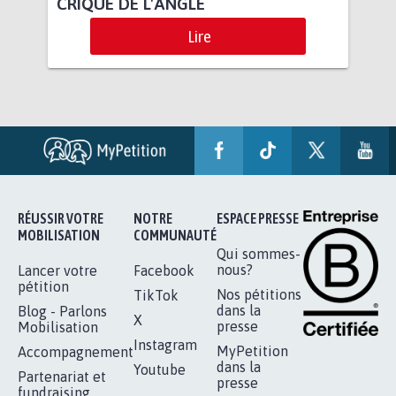
CRIQUE DE L'ANGLE
Lire
RÉUSSIR VOTRE
NOTRE
ESPACE PRESSE
MOBILISATION
COMMUNAUTÉ
Qui sommes-
nous?
Lancer votre
Facebook
pétition
Nos pétitions
TikTok
dans la
Blog - Parlons
X
presse
Mobilisation
Instagram
MyPetition
Accompagnement
dans la
Youtube
Partenariat et
presse
fundraising