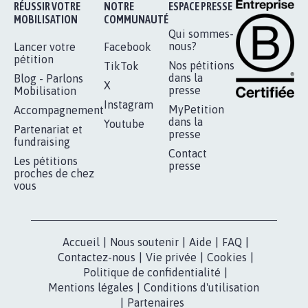
RÉUSSIR VOTRE
NOTRE
ESPACE PRESSE
MOBILISATION
COMMUNAUTÉ
Qui sommes-
nous?
Lancer votre
Facebook
pétition
Nos pétitions
TikTok
dans la
Blog - Parlons
X
presse
Mobilisation
Instagram
MyPetition
Accompagnement
dans la
Youtube
Partenariat et
presse
fundraising
Contact
Les pétitions
presse
proches de chez
vous
Accueil
|
Nous soutenir
|
Aide
|
FAQ
|
Contactez-nous
|
Vie privée
|
Cookies
|
Politique de confidentialité
|
Mentions légales
|
Conditions d'utilisation
|
Partenaires