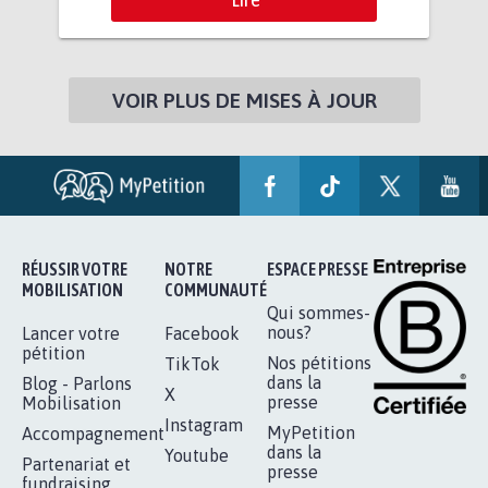
VOIR PLUS DE MISES À JOUR
RÉUSSIR VOTRE
NOTRE
ESPACE PRESSE
MOBILISATION
COMMUNAUTÉ
Qui sommes-
nous?
Lancer votre
Facebook
pétition
Nos pétitions
TikTok
dans la
Blog - Parlons
X
presse
Mobilisation
Instagram
MyPetition
Accompagnement
dans la
Youtube
Partenariat et
presse
fundraising