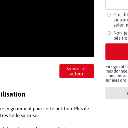
Oui, di
victoir
selon m
Non, je
pétiti
En signant l
Suivre cet
mes données 
auteur
commentaires
sur mes droit
ilisation
tre engouement pour cette pétition. Plus de
très belle surprise.