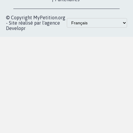
pétition
Nos pétitions
TikTok
dans la
Blog - Parlons
X
presse
Mobilisation
Instagram
MyPetition
Accompagnement
dans la
Youtube
Partenariat et
presse
fundraising
Contact
Les pétitions
presse
proches de chez
vous
Accueil
|
Nous soutenir
|
Aide
|
FAQ
|
Contactez-nous
|
Vie privée
|
Cookies
|
Politique de confidentialité
|
Mentions légales
|
Conditions d'utilisation
|
Partenaires
© Copyright MyPetition.org