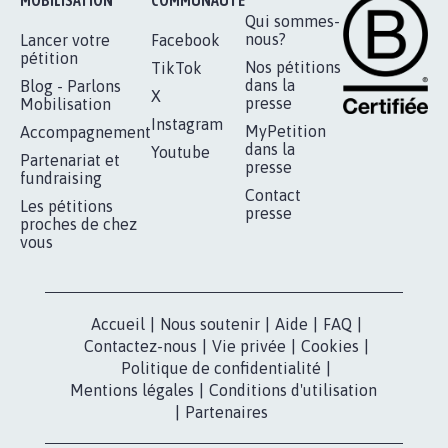
MOBILISATION
COMMUNAUTÉ
Qui sommes-
nous?
Lancer votre
Facebook
pétition
Nos pétitions
TikTok
dans la
Blog - Parlons
X
presse
Mobilisation
Instagram
MyPetition
Accompagnement
dans la
Youtube
Partenariat et
presse
fundraising
Contact
Les pétitions
presse
proches de chez
vous
Accueil
|
Nous soutenir
|
Aide
|
FAQ
|
Contactez-nous
|
Vie privée
|
Cookies
|
Politique de confidentialité
|
Mentions légales
|
Conditions d'utilisation
|
Partenaires