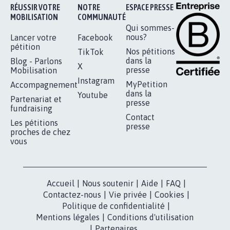
RÉUSSIR VOTRE
NOTRE
ESPACE PRESSE
MOBILISATION
COMMUNAUTÉ
Qui sommes-
nous?
Lancer votre
Facebook
pétition
Nos pétitions
TikTok
dans la
Blog - Parlons
X
presse
Mobilisation
Instagram
MyPetition
Accompagnement
dans la
Youtube
Partenariat et
presse
fundraising
Contact
Les pétitions
presse
proches de chez
vous
Accueil
|
Nous soutenir
|
Aide
|
FAQ
|
Contactez-nous
|
Vie privée
|
Cookies
|
Politique de confidentialité
|
Mentions légales
|
Conditions d'utilisation
|
Partenaires