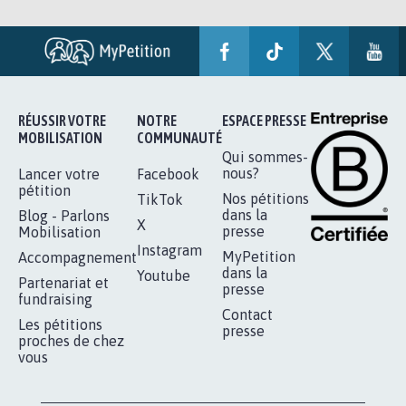
RÉUSSIR VOTRE
NOTRE
ESPACE PRESSE
MOBILISATION
COMMUNAUTÉ
Qui sommes-
nous?
Lancer votre
Facebook
pétition
Nos pétitions
TikTok
dans la
Blog - Parlons
X
presse
Mobilisation
Instagram
MyPetition
Accompagnement
dans la
Youtube
Partenariat et
presse
fundraising
Contact
Les pétitions
presse
proches de chez
vous