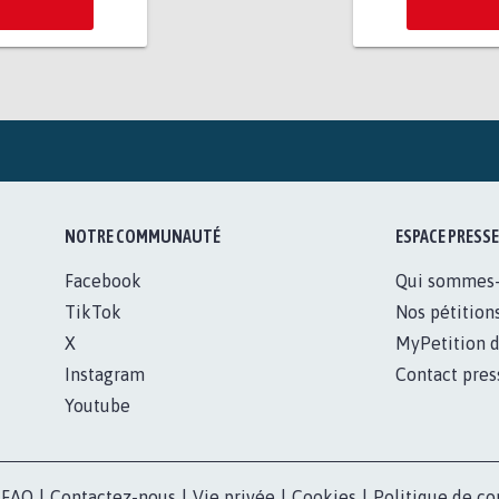
NOTRE COMMUNAUTÉ
ESPACE PRESSE
Facebook
Qui sommes
TikTok
Nos pétition
X
MyPetition d
Instagram
Contact pres
Youtube
FAQ
|
Contactez-nous
|
Vie privée
|
Cookies
|
Politique de co