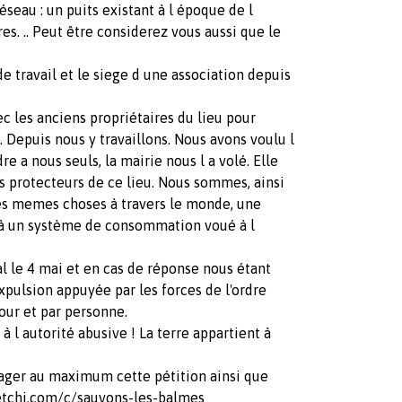
seau : un puits existant à l époque de l
res. .. Peut être considerez vous aussi que le
de travail et le siege d une association depuis
 les anciens propriétaires du lieu pour
. Depuis nous y travaillons. Nous avons voulu l
re a nous seuls, la mairie nous l a volé. Elle
 protecteurs de ce lieu. Nous sommes, ainsi
les memes choses à travers le monde, une
t à un système de consommation voué à l
al le 4 mai et en cas de réponse nous étant
pulsion appuyée par les forces de l'ordre
jour et par personne.
 à l autorité abusive ! La terre appartient à
tager au maximum cette pétition ainsi que
etchi.com/c/sauvons-les-balmes