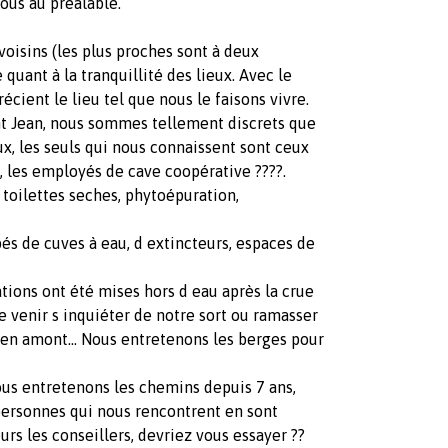
nous au préalable.
 voisins (les plus proches sont à deux
 quant à la tranquillité des lieux. Avec le
cient le lieu tel que nous le faisons vivre.
nt Jean, nous sommes tellement discrets que
ux, les seuls qui nous connaissent sont ceux
, les employés de cave coopérative ????.
e, toilettes seches, phytoépuration,
és de cuves à eau, d extincteurs, espaces de
lations ont été mises hors d eau après la crue
 venir s inquiéter de notre sort ou ramasser
en amont... Nous entretenons les berges pour
 Nous entretenons les chemins depuis 7 ans,
personnes qui nous rencontrent en sont
s les conseillers, devriez vous essayer ??