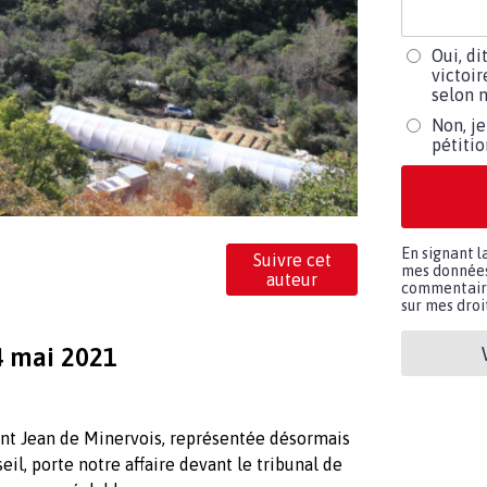
Oui, di
victoir
selon m
Non, je
pétiti
En signant l
Suivre cet
mes données 
auteur
commentaires
sur mes droit
 4 mai 2021
int Jean de Minervois, représentée désormais
l, porte notre affaire devant le tribunal de