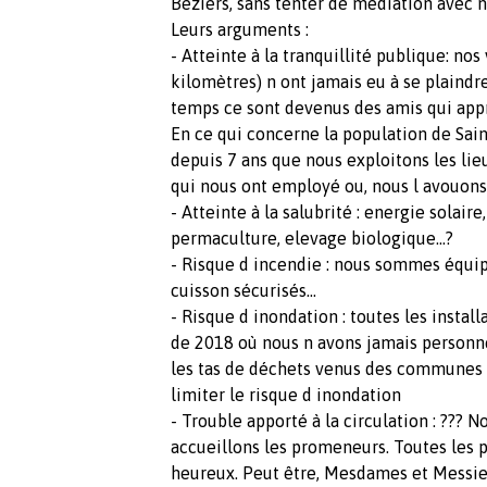
Beziers, sans tenter de médiation avec 
Leurs arguments :
- Atteinte à la tranquillité publique: nos
kilomètres) n ont jamais eu à se plaindre
temps ce sont devenus des amis qui appré
En ce qui concerne la population de Sai
depuis 7 ans que nous exploitons les lie
qui nous ont employé ou, nous l avouons
- Atteinte à la salubrité : energie solair
permaculture, elevage biologique...?
- Risque d incendie : nous sommes équip
cuisson sécurisés...
- Risque d inondation : toutes les instal
de 2018 où nous n avons jamais personne
les tas de déchets venus des communes 
limiter le risque d inondation
- Trouble apporté à la circulation : ???
accueillons les promeneurs. Toutes les 
heureux. Peut être, Mesdames et Messieur