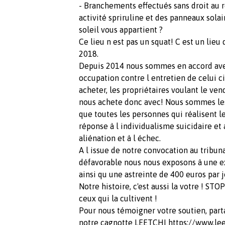
- Branchements effectués sans droit au ré
activité spriruline et des panneaux solai
soleil vous appartient ?
Ce lieu n est pas un squat! C est un lieu 
2018.
Depuis 2014 nous sommes en accord avec
occupation contre l entretien de celui ci
acheter, les propriétaires voulant le vend
nous achete donc avec! Nous sommes les
que toutes les personnes qui réalisent 
réponse à l individualisme suicidaire e
aliénation et à l échec.
A l issue de notre convocation au tribun
défavorable nous nous exposons à une ex
ainsi qu une astreinte de 400 euros par 
Notre histoire, c'est aussi la votre ! STOP
ceux qui la cultivent !
Pour nous témoigner votre soutien, par
notre cagnotte LEETCHI https://www.le