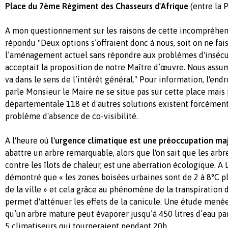
Place du 7ème Régiment des Chasseurs d'Afrique
(entre la P
A mon questionnement sur les raisons de cette incompréhens
répondu "
Deux options s’offraient donc à nous, soit on ne fais
l’aménagement actuel sans répondre aux problèmes d'insécur
acceptait la proposition de notre Maître d’œuvre. Nous assu
va dans le sens de l’intérêt général." Pour information, l'en
parle Monsieur le Maire ne se situe pas sur cette place mais p
départementale 118 et d'autres solutions existent forcément
problème d'absence de co-visibilité.
A l'heure où
l'urgence climatique est une préoccupation maj
abattre un arbre remarquable, alors que l'on sait que les arbre
contre les îlots de chaleur, est une aberration écologique. A 
démontré
que « les zones boisées urbaines sont de 2 à 8°C pl
de la ville » et cela grâce au phénomène de la transpiration 
permet d'atténuer les effets de la canicule.
Une étude menée
qu’un arbre mature peut évaporer jusqu’à 450 litres d’eau par 
5 climatiseurs qui tourneraient pendant 20h.