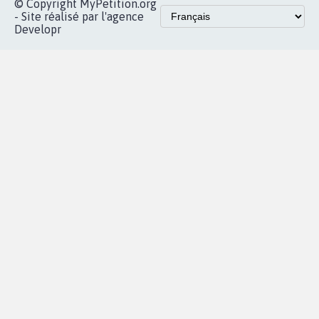
presse
Mobilisation
Instagram
MyPetition
Accompagnement
dans la
Youtube
Partenariat et
presse
fundraising
Contact
Les pétitions
presse
proches de chez
vous
Accueil
|
Nous soutenir
|
Aide
|
FAQ
|
Contactez-nous
|
Vie privée
|
Cookies
|
Politique de confidentialité
|
Mentions légales
|
Conditions d'utilisation
|
Partenaires
© Copyright MyPetition.org
- Site réalisé par l'agence
Developr