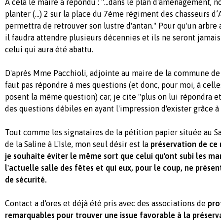
A cela le maire a répondu : "...dans le plan d'aménagement, 
planter (...) 2 sur la place du 7ème
régiment des chasseurs d’A
permettra de retrouver son lustre d'antan." Pour qu'un arbre a
il faudra attendre plusieurs décennies et ils ne seront jama
celui qui aura été abattu.
D'après Mme Pacchioli, adjointe au maire de la commune de L'
faut pas répondre à mes questions (et donc, pour moi, à celle
posent la même question) car, je cite "plus on lui répondra e
des questions débiles en ayant l'impression d'exister grâce à 
Tout comme les signataires de la pétition papier située au Sa
de la Saline à L'Isle, mon seul désir est la
préservation de ce
je souhaite éviter le même sort que celui qu'ont subi les ma
l'actuelle salle des fêtes et qui eux, pour le coup, ne prés
de sécurité.
Contact a d'ores et déjà été pris avec des associations de
pro
remarquables pour trouver une issue favorable à la préserva