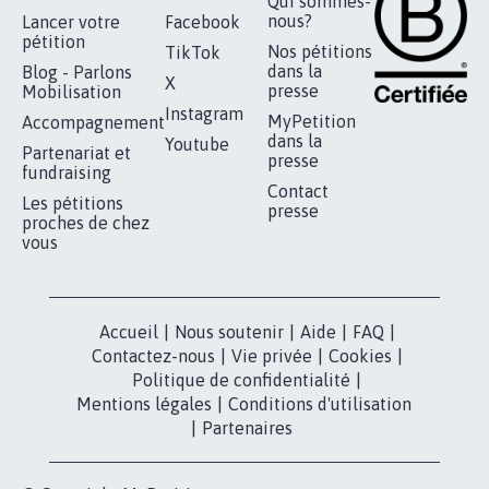
AGRESSION DE MON FILS THÉO :
SOYONS TOUS MOBILISÉS...
16.845
signatures
Je signe
RÉUSSIR VOTRE
NOTRE
ESPACE PRESSE
MOBILISATION
COMMUNAUTÉ
Qui sommes-
nous?
Lancer votre
Facebook
pétition
Nos pétitions
TikTok
dans la
Blog - Parlons
X