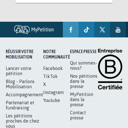
RÉUSSIR VOTRE
NOTRE
ESPACE PRESSE
MOBILISATION
COMMUNAUTÉ
Qui sommes-
nous?
Lancer votre
Facebook
pétition
Nos pétitions
TikTok
dans la
Blog - Parlons
X
presse
Mobilisation
Instagram
MyPetition
Accompagnement
dans la
Youtube
Partenariat et
presse
fundraising
Contact
Les pétitions
presse
proches de chez
vous