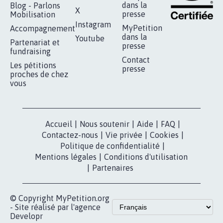
RÉUSSIR VOTRE
NOTRE
ESPACE PRESSE
MOBILISATION
COMMUNAUTÉ
Qui sommes-
nous?
Lancer votre
Facebook
pétition
Nos pétitions
TikTok
dans la
Blog - Parlons
X
presse
Mobilisation
Instagram
MyPetition
Accompagnement
dans la
Youtube
Partenariat et
presse
fundraising
Contact
Les pétitions
presse
proches de chez
vous
Accueil
|
Nous soutenir
|
Aide
|
FAQ
|