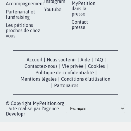
Instagram
MyPetition
Accompagnement
dans la
Youtube
Partenariat et
presse
fundraising
Contact
Les pétitions
presse
proches de chez
vous
Accueil
|
Nous soutenir
|
Aide
|
FAQ
|
Contactez-nous
|
Vie privée
|
Cookies
|
Politique de confidentialité
|
Mentions légales
|
Conditions d'utilisation
|
Partenaires
© Copyright MyPetition.org
- Site réalisé par l'agence
Developr