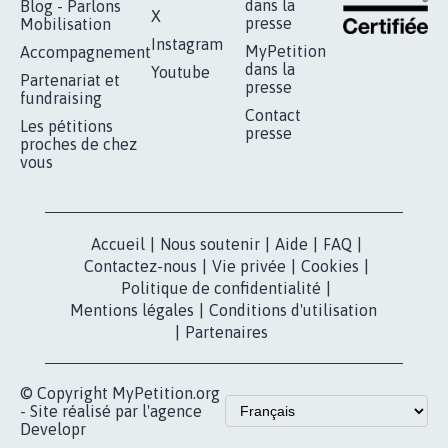
RÉUSSIR VOTRE
NOTRE
ESPACE PRESSE
MOBILISATION
COMMUNAUTÉ
Qui sommes-
nous?
Lancer votre
Facebook
pétition
Nos pétitions
TikTok
dans la
Blog - Parlons
X
presse
Mobilisation
Instagram
MyPetition
Accompagnement
dans la
Youtube
Partenariat et
presse
fundraising
Contact
Les pétitions
presse
proches de chez
vous
Accueil
|
Nous soutenir
|
Aide
|
FAQ
|