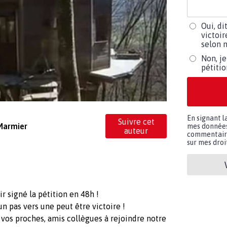
Oui, di
victoir
selon m
Non, je
pétiti
En signant l
Suivre cet
 Marmier
mes données 
auteur
commentaires
sur mes droit
 signé la pétition en 48h !
un pas vers une peut être victoire !
 vos proches, amis collègues à rejoindre notre