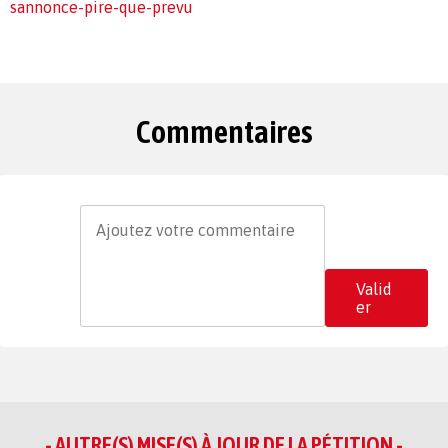
sannonce-pire-que-prevu
Commentaires
Valid
er
- AUTRE(S) MISE(S) À JOUR DE LA PÉTITION -