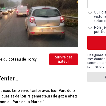
Oui, di
victoir
selon m
Non, je
pétiti
En signant l
Suivre cet
e du coteau de Torcy
mes données 
auteur
commentaires
sur mes droit
enfer...
 nous faire vivre l'enfer avec leur Parc de la
iques et de loisirs
générateurs de gaz à effets
non au Parc de la Marne !