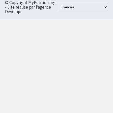
X
presse
Mobilisation
Instagram
MyPetition
Accompagnement
dans la
Youtube
Partenariat et
presse
fundraising
Contact
Les pétitions
presse
proches de chez
vous
Accueil
|
Nous soutenir
|
Aide
|
FAQ
|
Contactez-nous
|
Vie privée
|
Cookies
|
Politique de confidentialité
|
Mentions légales
|
Conditions d'utilisation
|
Partenaires
© Copyright MyPetition.org
- Site réalisé par l'agence
Developr