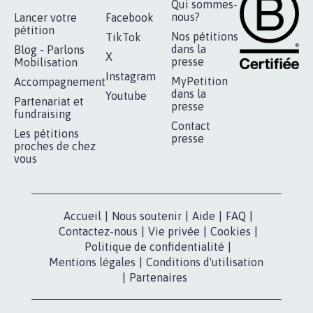
RENDRE LES CRIMES SEXUELS SUR
MINEURS IMPRESCRIPTIBLES
92.308
signatures
Je signe
RÉUSSIR VOTRE
NOTRE
ESPACE PRESSE
MOBILISATION
COMMUNAUTÉ
Qui sommes-
nous?
Lancer votre
Facebook
pétition
Nos pétitions
TikTok
dans la
Blog - Parlons