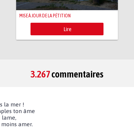
MISE À JOUR DE LA PÉTITION
Lire
3.267
commentaires
s la mer !
emples ton âme
a lame,
e moins amer.