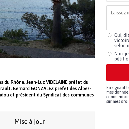
Oui, di
victoir
selon m
Non, je
pétiti
s du Rhône, Jean-Luc VIDELAINE préfet du
En signant l
rault, Bernard GONZALEZ préfet des Alpes-
mes données 
ndou et président du Syndicat des communes
commentaires
sur mes droit
Mise à jour